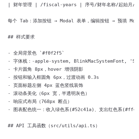
 | 财年管理 | /fiscal-years | 序号/财年名称/起始月
 每个 Tab：添加按钮 → Modal 表单，编辑按钮 → 预填 Mod
 ## 样式要求 

 - 全局背景色 `#f0f2f5` 

 - 字体栈：-apple-system, BlinkMacSystemFont, 'Sego
 - 卡片圆角 8px，hover 增强阴影 

 - 按钮和输入框圆角 6px，过渡动画 0.3s 

 - 页面标题左侧 4px 蓝色竖线装饰 

 - 滚动条美化（6px 宽，半透明灰色） 

 - 响应式布局（768px 断点） 

 - 图表配色统一：收入绿色系(#52c41a)、支出红色系(#ff4d4
 ## API 工具函数（src/utils/api.ts） 
