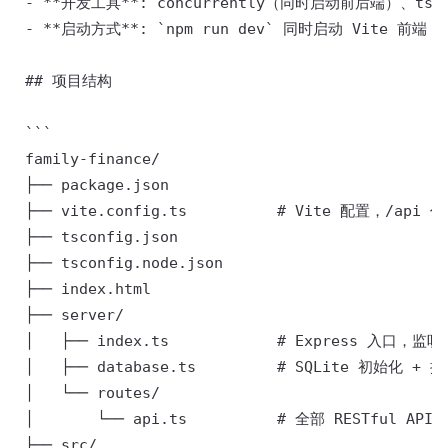
 - **开发工具**: concurrently（同时启动前后端）、tsx
 - **启动方式**: `npm run dev` 同时启动 Vite 前端
 ## 项目结构 

 ``` 

 family-finance/ 

 ├── package.json 

 ├── vite.config.ts          # Vite 配置，/api 代
 ├── tsconfig.json 

 ├── tsconfig.node.json 

 ├── index.html 

 ├── server/ 

 │   ├── index.ts            # Express 入口，监听 
 │   ├── database.ts         # SQLite 初始化 +
 │   └── routes/ 

 │       └── api.ts          # 全部 RESTful API 

 ├── src/ 
