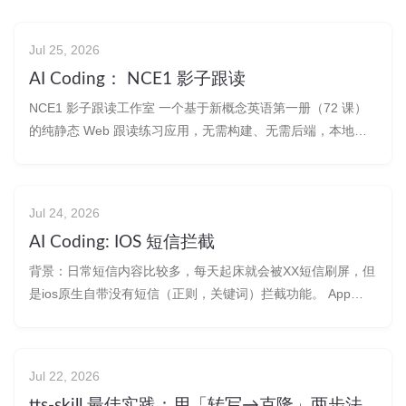
Jul 25, 2026
AI Coding： NCE1 影子跟读
NCE1 影子跟读工作室 一个基于新概念英语第一册（72 课）
的纯静态 Web 跟读练习应用，无需构建、无需后端，本地服
务器即可运行。 预览链接 链接：
https://boommanpro.cn/preview/nce1-shadowing-studio/ 产
物：nce1-shad
Jul 24, 2026
AI Coding: IOS 短信拦截
背景：日常短信内容比较多，每天起床就会被XX短信刷屏，但
是ios原生自带没有短信（正则，关键词）拦截功能。 App
Store 下载安装其他：如熊猫吃短信2；担心信息泄露。 AI
Coding 一个。路上吃饭，被叶师傅制裁了，所以就想着搞一
个呗。 如果你有好的点子，但是缺少一个程序员，可以找我一
Jul 22, 2026
起改
tts-skill 最佳实践：用「转写→克隆」两步法