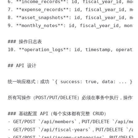
 6. **income_records**: id, fiscal_year_id, mon
 7. **expense_records**: id, fiscal_year_id, mo
 8. **asset_snapshots**: id, fiscal_year_id, mo
 9. **monthly_notes**: id, fiscal_year_id, month
 ### 操作日志表 

 10. **operation_logs**: id, timestamp, operatio
 ## API 设计 

 统一响应格式：成功 `{ success: true, data: ... }`，失败
 所有写操作（POST/PUT/DELETE）必须在事务中执行，操作前记录
 ### 基础配置 API（每个实体都有完整 CRUD） 

 - GET/POST `/api/members`，PUT/DELETE `/api/memb
 - GET/POST `/api/fiscal-years`，PUT/DELETE `/api
 - GET/POST `/api/income-categories`，PUT/DELETE 