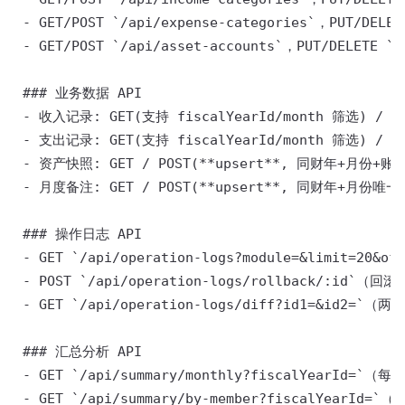
 - GET/POST `/api/expense-categories`，PUT/DELETE
 - GET/POST `/api/asset-accounts`，PUT/DELETE `/a
 ### 业务数据 API 

 - 收入记录: GET(支持 fiscalYearId/month 筛选) / POST
 - 支出记录: GET(支持 fiscalYearId/month 筛选) / POST
 - 资产快照: GET / POST(**upsert**, 同财年+月份+账户唯一
 - 月度备注: GET / POST(**upsert**, 同财年+月份唯一) / 
 ### 操作日志 API 

 - GET `/api/operation-logs?module=&limit=20&
 - POST `/api/operation-logs/rollback/:id`（回
 - GET `/api/operation-logs/diff?id1=&id2=`（两
 ### 汇总分析 API 

 - GET `/api/summary/monthly?fiscalYear
 - GET `/api/summary/by-member?fiscalYear