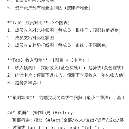
 4. 支出类别占比环形图 

 5. 资产账户分布堆叠面积图（按账户堆叠） 

 **Tab2 成员对比**（3个图表）： 

 1. 成员收入对比柱状图（每成员一根柱子，顶部数值标签） 

 2. 成员支出对比柱状图 

 3. 成员收支趋势折线图（每成员一条线，不同颜色） 

 **Tab3 收入预测**（1图表 + 3卡片）： 

 1. 收入预测图：实际收入(蓝色实线) + 趋势线(黄色虚线) +
 2. 统计卡片：预测下月收入、预测下季度收入、年化收入估算 
 3. 趋势斜率说明 

 **预测算法**：前端实现简单线性回归（最小二乘法），基于历
 ### 页面4：操作历史（History） 

 - 顶部筛选：模块 Select(全部/收入/支出/资产/成员/类别/
 - 时间线（antd Timeline, mode="left"）： 
