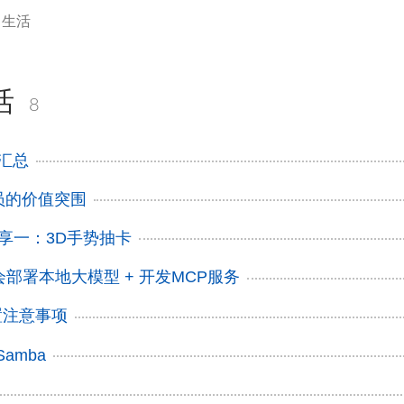
常生活
活
8
广汇总
员的价值突围
ng分享一：3D手势抽卡
部署本地大模型 + 开发MCP服务
 配置注意事项
Samba