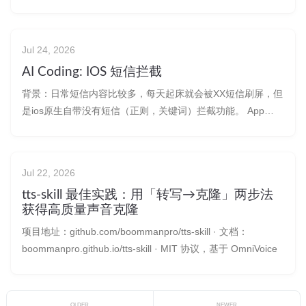
务器即可运行。 预览链接 链接：
https://boommanpro.cn/preview/nce1-shadowing-studio/ 产
物：nce1-shad
Jul 24, 2026
AI Coding: IOS 短信拦截
背景：日常短信内容比较多，每天起床就会被XX短信刷屏，但
是ios原生自带没有短信（正则，关键词）拦截功能。 App
Store 下载安装其他：如熊猫吃短信2；担心信息泄露。 AI
Coding 一个。路上吃饭，被叶师傅制裁了，所以就想着搞一
个呗。 如果你有好的点子，但是缺少一个程序员，可以找我一
Jul 22, 2026
起改
tts-skill 最佳实践：用「转写→克隆」两步法
获得高质量声音克隆
项目地址：github.com/boommanpro/tts-skill · 文档：
boommanpro.github.io/tts-skill · MIT 协议，基于 OmniVoice
OLDER
NEWER