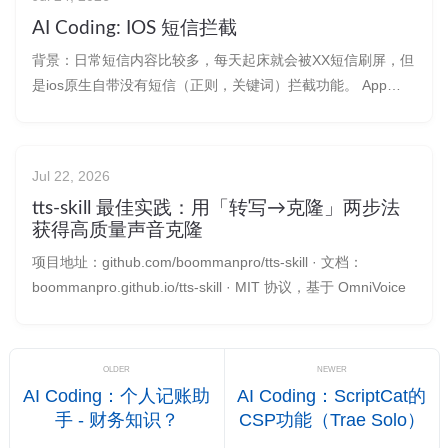
AI Coding: IOS 短信拦截
背景：日常短信内容比较多，每天起床就会被XX短信刷屏，但
是ios原生自带没有短信（正则，关键词）拦截功能。 App
Store 下载安装其他：如熊猫吃短信2；担心信息泄露。 AI
Coding 一个。路上吃饭，被叶师傅制裁了，所以就想着搞一
个呗。 如果你有好的点子，但是缺少一个程序员，可以找我一
Jul 22, 2026
起改
tts-skill 最佳实践：用「转写→克隆」两步法
获得高质量声音克隆
项目地址：github.com/boommanpro/tts-skill · 文档：
boommanpro.github.io/tts-skill · MIT 协议，基于 OmniVoice
OLDER
NEWER
AI Coding：个人记账助
AI Coding：ScriptCat的
手 - 财务知识？
CSP功能（Trae Solo）