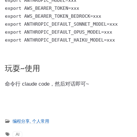
export ANTHROPIC_MODEL=xxx

export AWS_BEARER_TOKEN=xxx

export AWS_BEARER_TOKEN_BEDROCK=xxx

export ANTHROPIC_DEFAULT_SONNET_MODEL=xxx

export ANTHROPIC_DEFAULT_OPUS_MODEL=xxx

export ANTHROPIC_DEFAULT_HAIKU_MODEL=xxx

玩耍~使用
命令行 claude code，然后对话即可~
编程分享,
个人常用
AI