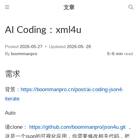
文章
AI Coding：xml4u
Posted
2026-05-27
Updated
2026-05- 28
By
boommanpro
5~6 min
read
需求
背景：
https://boommanpro.cn/post/ai-coding-json4-
iterate
Auto
请clone：
https://github.com/boommanpro/json4u.git
，
这是一个json的可视化应用，你需要修改相关代码，把