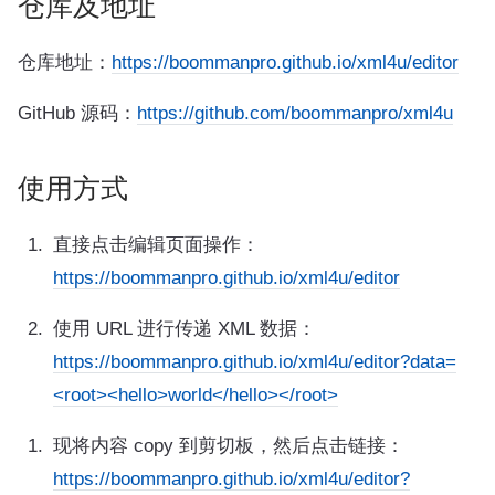
仓库及地址
仓库地址：
https://boommanpro.github.io/xml4u/editor
GitHub 源码：
https://github.com/boommanpro/xml4u
使用方式
直接点击编辑页面操作：
https://boommanpro.github.io/xml4u/editor
使用 URL 进行传递 XML 数据：
https://boommanpro.github.io/xml4u/editor?data=
<root><hello>world</hello></root>
现将内容 copy 到剪切板，然后点击链接：
https://boommanpro.github.io/xml4u/editor?