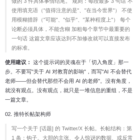
做的 3 件具体事情结尾。 规则：每段最多 3 句话 不
使用填充语（"值得注意的是"、"在当今世界"） 不使
用模糊措辞（"可能"、"似乎"、"某种程度上"） 每个
论断必须具体，不能含糊 加粗每个章节中最重要的
一句话 这篇文章应该达到不加修改就可以直接发布
的标准。
使用建议：
这个提示词的灵魂在于「切入角度」那一
步。不要写"关于 AI 对教育的影响"，而写"AI 不会替代
老师——但会替代那些不会用 AI 的老师"。没有角度，
就没有观点。没有观点，就只是一堆信息的重组，不是
一篇文章。
02. 推特长帖架构师
写一个关于 [话题] 的 Twitter/X 长帖。长帖结构：第
1 条：钩子。大胆的主张、令人惊讶的数据、或反常