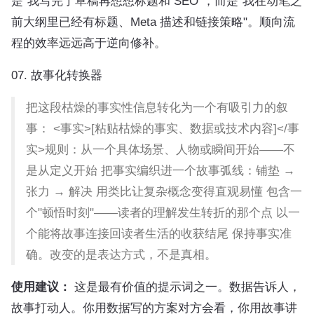
是"我写完了草稿再想想标题和 SEO"，而是"我在动笔之
前大纲里已经有标题、Meta 描述和链接策略"。顺向流
程的效率远远高于逆向修补。
07. 故事化转换器
把这段枯燥的事实性信息转化为一个有吸引力的叙
事： <事实>[粘贴枯燥的事实、数据或技术内容]</事
实>规则：从一个具体场景、人物或瞬间开始——不
是从定义开始 把事实编织进一个故事弧线：铺垫 →
张力 → 解决 用类比让复杂概念变得直观易懂 包含一
个"顿悟时刻"——读者的理解发生转折的那个点 以一
个能将故事连接回读者生活的收获结尾 保持事实准
确。改变的是表达方式，不是真相。
使用建议：
这是最有价值的提示词之一。数据告诉人，
故事打动人。你用数据写的方案对方会看，你用故事讲