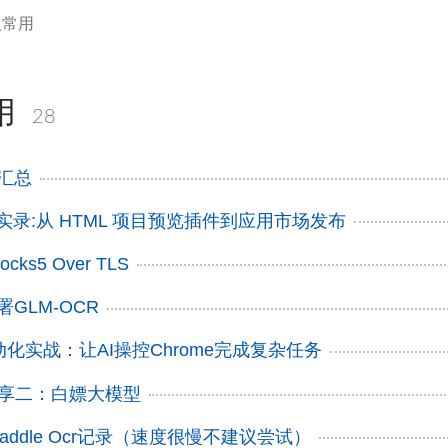
人常用
用
28
广汇总
发实录:从 HTML 项目预览插件到应用市场发布
ks5 Over TLS
部署GLM-OCR
动化实战：让AI操控Chrome完成复杂任务
ng分享二：白嫖大模型
动Paddle Ocr记录（速度很慢不建议尝试）