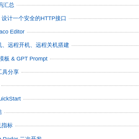
代码汇总
一、设计一个安全的HTTP接口
aco Editor
机、远程开机、远程关机搭建
模板 & GPT Prompt
工具分享
ickStart
结
见指标
Own Radar 二次开发