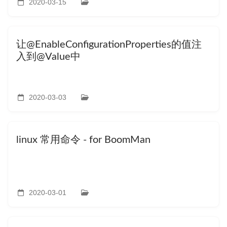
2020-03-15
让@EnableConfigurationProperties的值注
入到@Value中
2020-03-03
linux 常用命令 - for BoomMan
2020-03-01