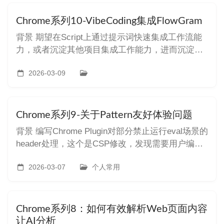
https://github.com/alibaba/page-agent Page Ag
Chrome系列10-VibeCoding集成FlowGram
背景 期望在Script上通过提示词快速集成工作流能
力，或者沉淀其他项目集成工作能力，进而沉淀成
Skill。 技术问题 ai开发react前端开发中，如何对代
码进行自测或者排查，防止出现编译不报错，但是
2026-03-09
启动后前端白屏的问题，这块如何让ai可以自动化
的处理呢 方案路径 目标： 期望对当前项目的自动
化脚
Chrome系列9-关于Pattern友好体验问题
背景 编写Chrome Plugin对部分禁止运行eval场景的
header处理，这个是CSP修改，发现需要用户编写
正则表达式才行，这也太难了。 能否用一种比较简
单通用的规则让用户体验，参考：
2026-03-07
个人常用
https://wproxy.org/docs/rules/pattern.html 最终效果
Chrome系列8：如何有效解析Web页面内容
让AI分析