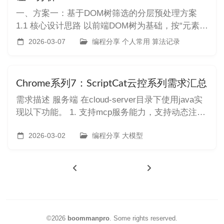
一、方案一：基于DOM树筛选的分层预处理方案
1.1 核心设计思路 以前端DOM树为基础，按“元素重
要性分层筛选+冗余内容剔除”的思路，优先保留与
2026-03-07
编程分享 个人常用 算法记录
业务需求、AI分析目标相关的前端元素，剔除无意
义冗余标签和内容，同时提取元素关键属性，形成
结构化数据，降低上下文占用量。
Chrome系列7：ScriptCat云控系列需求汇总
需求描述 服务端 在cloud-server目录下使用java实
现以下功能。 1. 支持mcp服务能力，支持动态注
册，客户端连接时需要进行授权，仅能获取到授权
的客户端能力。 2. 支持websocket协议，定义客户
2026-03-02
编程分享 大模型
端和服务端的交互逻辑，支持对客户端的云控能
力。 - 客户单具备脚本名称，标识k
©2026
boommanpro
.
Some rights reserved.