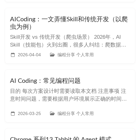
数据查询和总结，汇总成一份报告给我。 ### 使用
实例 python
AICoding：一文弄懂Skill和传统开发（以爬
虫为例）
Skill开发 vs 传统开发（爬虫场景） 2026年，AI
Skill（技能包）火到出圈，很多人纠结：爬数据到
底选传统编程，还是用Skill让AI代劳？其实不用
2026-04-04
编程分享 个人常用
选，二者不是替代关系，就像饿了点外卖（省时
间）和自己做饭（更可控），适配不同需求而已。
本文用最接地气的示例，从入门到进阶，把两者的
AI Coding：常见编程问题
区别、
目的 每次方案设计时需要读取本文档 注意事项 注
意时间问题，需要根据用户环境展示正确的时间，
无论数据库存储的时间是什么，比例经常出现北京
差8h的情况。
2026-03-25
编程分享 个人常用
Chrome 系列13 Tabbit 的 Agent 模式