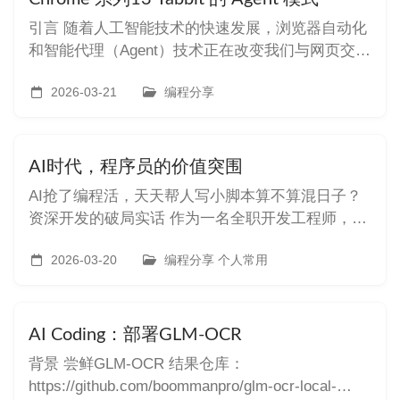
引言 随着人工智能技术的快速发展，浏览器自动化
和智能代理（Agent）技术正在改变我们与网页交互
的方式。Tabbit 作为一款创新的 Chrome 扩展程
序，其 Agent 模式代表了下一代浏览器自动化的前
2026-03-21
编程分享
沿方向。本文将深入分析 Tabbit 的 Agent 模式是如
何操作浏览器的，以及其背后的底层
AI时代，程序员的价值突围
AI抢了编程活，天天帮人写小脚本算不算混日子？
资深开发的破局实话 作为一名全职开发工程师，最
近估计不少同行都和我一样，心里慌慌的、满满的
迷茫：AI越来越能打，原来咱们手里大把编程工
2026-03-20
编程分享 个人常用
作，分分钟就被替代了，存在感直接暴跌。 再说说
我的处境，本身属于公司职能编程团队，平时离核
心业务远得很，不像业务线开发那
AI Coding：部署GLM-OCR
背景 尝鲜GLM-OCR 结果仓库：
https://github.com/boommanpro/glm-ocr-local-