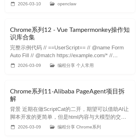
啥都记不住？瞎装了一堆网红技能，要么不会用，
2026-03-10
openclaw
要么用不上，好好的开源神器，硬是被你用成了高
级聊天框？ 上一篇爆文下面很多条留言，全是刚装
完 OpenCl
Chrome系列12 - Vue Tampermonkey操作知
识库合集
完整示例代码 // ==UserScript== // @name Form
Auto Fill // @match https://example.com/* //
@grant none // ==/UserScript== (function()
2026-03-09
编程分享 个人常用
Chrome系列11-Alibaba PageAgent项目拆
解
背景 近期在做ScriptCat的二开，期望可以借助AI让
脚本开发的更简单，但是html内容与大模型的交互
是一个问题，遂需要分析Browser Agent或类似产品
2026-03-09
编程分享 Chrome系列
能力。 PageAgent项目分析 官网仓库：