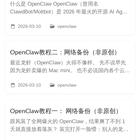
什么是 OpenClaw OpenClaw（曾用名
ClawdBot/Moltbot）是 2026 年最火的开源 AI Agent
项目，GitHub 已获得超过 68,000 星标。它不是普
通的聊天机器人，而是一个真正能够执行任务的个
2026-03-10
openclaw
人 AI 助理。 本地执行 数据存储在你的设备上，无
需上传云端
OpenClaw教程二：网络备份（非原创）
最近龙虾（OpenClaw）火得不像样。 先不说早先
因为龙虾卖爆的 Mac mini。 也不必说国内各个云主
机厂商纷纷跟进热点，全都支持一键部署安装龙
虾。 国内各大模型厂商都推出 Coding Plan，为了
2026-03-10
openclaw
让大家接入龙虾用。 最近甚至出现上门付费安装，
现已经卷到免费安装阶段。 比如今天腾讯安排 2
OpenClaw教程一： 网络备份（非原创）
跟风装了全网爆火的 OpenClaw，结果爽了不到 1
天就直接放着落灰？ 装完打开一脸懵：别人的龙虾
能24 小时帮着打工，你的龙虾一问三不知，连你叫