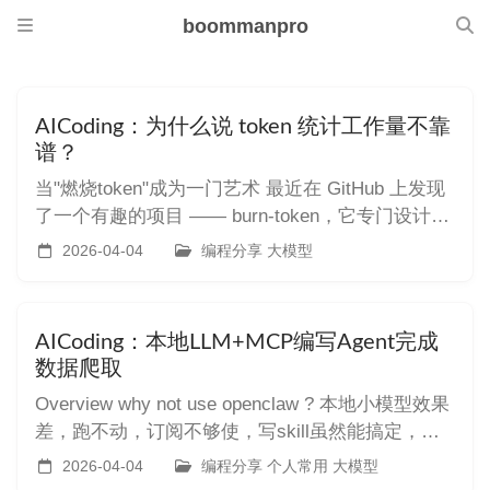
boommanpro
AICoding：为什么说 token 统计工作量不靠
谱？
当"燃烧token"成为一门艺术 最近在 GitHub 上发现
了一个有趣的项目 —— burn-token，它专门设计用
来"烧掉"AI编码工具的token配额。这个项目的出
2026-04-04
编程分享 大模型
现，恰好揭示了一个很多人忽视的事实：Token统计
根本无法真实反映AI的工作量。 burn-token 是什么
简单来说，这是一
AICoding：本地LLM+MCP编写Agent完成
数据爬取
Overview why not use openclaw ? 本地小模型效果
差，跑不动，订阅不够使，写skill虽然能搞定，但
是看起来没必要 ~ 提示词 ## 目标 我期望实现我通
2026-04-04
编程分享 个人常用 大模型
过命令行调用对话能力时，可以根据我的对话完成