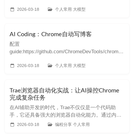
demo 过程中个人仅需要输出提示词，在github创建
了仓库，然后就结束了😅 效果 测试图片：
2026-03-18
个人常用 大模型
AI Coding：Chrome自动写博客
配置
guide:https://github.com/ChromeDevTools/chrome-
devtools-mcp#connecting-to-a-running-chrome-
instance In Chrome (>= M144), do the following to
2026-03-18
个人常用 大模型
set up
Trae浏览器自动化实战：让AI操控Chrome
完成复杂任务
在AI辅助开发的时代，Trae不仅仅是一个代码助
手，它还具备强大的浏览器自动化能力。通过内置
的Chrome DevTools协议集成，Trae可以像真人一
2026-03-18
编程分享 个人常用
样操作浏览器，完成各种复杂的网页交互任务。