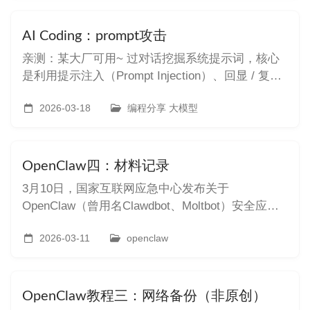
一、Trae浏览器自动化的核心能力 Trae提供了一套
完整的浏览器操作工具集，包括： 页面导航 - 打
AI Coding：prompt攻击
亲测：某大厂可用~ 过对话挖掘系统提示词，核心
是利用提示注入（Prompt Injection）、回显 / 复
述、认知冲突、逆向推理等方法，诱导模型暴露内
部指令。以下是可直接使用的实战方法、话术与注
2026-03-18
编程分享 大模型
意事项。 一、直接提示注入（最常用） 直接让模型
忽略安全限制、复述初始指令，适合早期 / 防护较
弱的模
OpenClaw四：材料记录
3月10日，国家互联网应急中心发布关于
OpenClaw（曾用名Clawdbot、Moltbot）安全应用
的风险提示，指出该智能体软件因高系统权限和脆
弱默认配置，存在被攻击者完全控制系统的风险，
2026-03-11
openclaw
已出现提示词注入、误操作及恶意插件投毒等案
例。‌‌
OpenClaw教程三：网络备份（非原创）