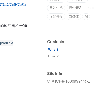
80%E5%8F%91/
日常生活
插件开发
halo
后端开发
自媒体
AI
生成的容易删不干净，
Contents
gradlew
Why ?
How ？
1.做哪些修改？
Site Info
© 晋ICP备16009994号-1