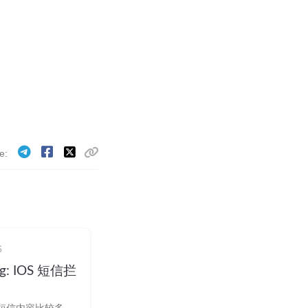
e
6
ng: IOS 短信拦