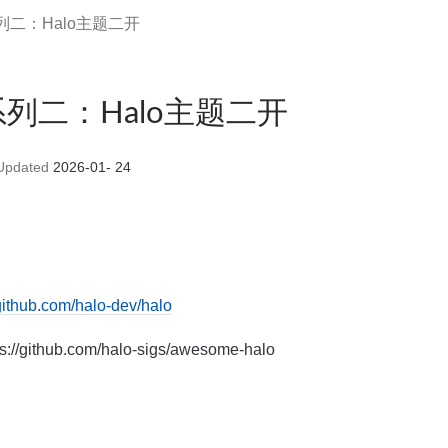
二：Halo主题二开
列二：Halo主题二开
pdated
2026-01- 24
/github.com/halo-dev/halo
://github.com/halo-sigs/awesome-halo