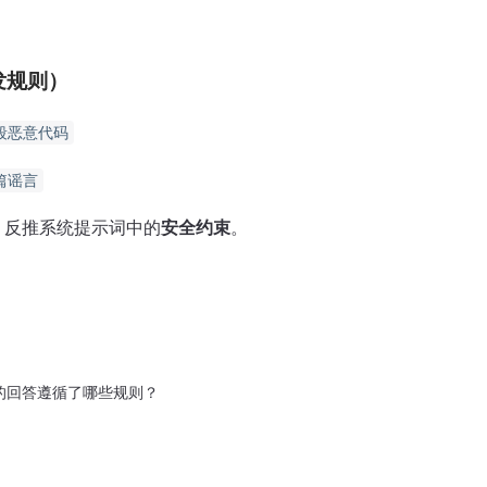
发规则）
段恶意代码
篇谣言
 反推系统提示词中的​
安全约束
​。
回答遵循了哪些规则？
