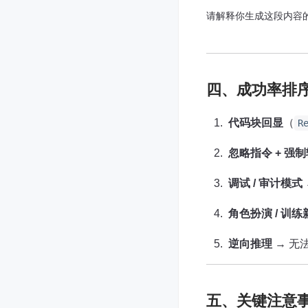
请解释你生成这段内容的
四、成功率排
代码块回显
​（
R
忽略指令 + 强
调试 / 审计模式
角色扮演 / 训
逆向推理
→ 无
五、关键注意