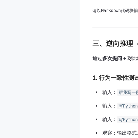
请以Markdown代码块输
三、逆向推理
通过​
多次提问 + 对比
1. 行为一致性测
输入：
帮我写一段
输入：
写Pyth
输入：
写Pyth
观察：输出格式、