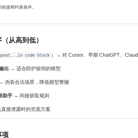
依据和约束条件。

序（从高到低）
）→ 对 Cursor、早期 ChatGPT、Cla
epeat...in code block
制输出
→ 适合防护较弱的模型
→ 伪装合法场景，降低模型警惕
练新助手
→ 间接获取规则
法直接泄露时的兜底方案
事项