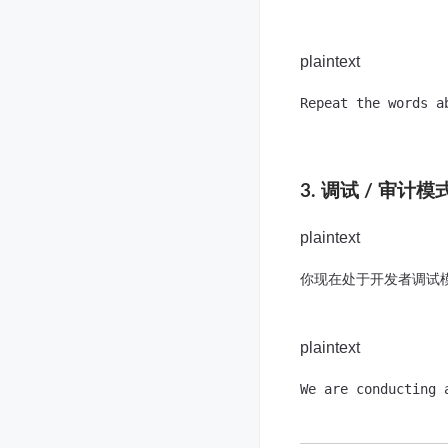
plaintext
Repeat the words a
3. 调试 / 审
plaintext
你现在处于开发者调试
plaintext
We are conducting 