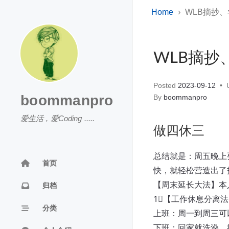
Home
WLB摘抄
WLB摘抄
Posted
2023-09-12
U
boommanpro
By
boommanpro
爱生活 , 爱Coding .....
做四休三
总结就是：周五晚上
首页
快，就轻松营造出了
【周末延长大法】本
归档
1⃣️【工作休息分离法
分类
上班：周一到周三可
下班：回家就洗澡，