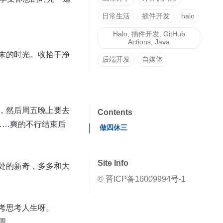
日常生活
插件开发
halo
Halo, 插件开发, GitHub
Actions, Java
末的时光。收拾干净
后端开发
自媒体
，然后周五晚上要去
Contents
……爽的不行结束后
做四休三
Site Info
处的新奇，多多和大
© 晋ICP备16009994号-1
考思考人生呀。
周……