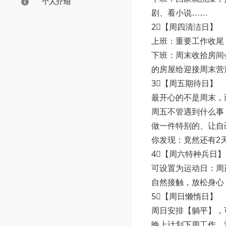
个人介绍
剧、看小说……
2⃣️【周四清洁日】
上班：重要工作收尾
下班：周末收拾房间
的房屋给迎接周末营
3⃣️【周五期待日】
最开心的不是周末，
周五不管遇到什么事
做一件特别的、让自
你发现：竟然还有2
4⃣️【周六特种兵日】
可设置为运动日：周
自然接触，放松身心
5⃣️【周日懒惰日】
周日安排【躺平】，
晚上计划下周工作、