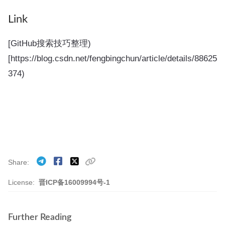
Link
[GitHub搜索技巧整理)
[https://blog.csdn.net/fengbingchun/article/details/88625
374)
Share
License:
晋ICP备16009994号-1
Further Reading