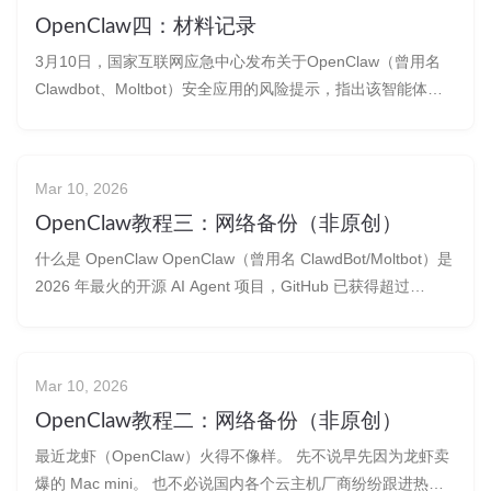
OpenClaw四：材料记录
3月10日，国家互联网应急中心发布关于OpenClaw（曾用名
Clawdbot、Moltbot）安全应用的风险提示，指出该智能体软
件因高系统权限和脆弱默认配置，存在被攻击者完全控制系统
的风险，已出现提示词注入、误操作及恶意插件投毒等案例。‌‌
Mar 10, 2026
OpenClaw教程三：网络备份（非原创）
什么是 OpenClaw OpenClaw（曾用名 ClawdBot/Moltbot）是
2026 年最火的开源 AI Agent 项目，GitHub 已获得超过
68,000 星标。它不是普通的聊天机器人，而是一个真正能够执
行任务的个人 AI 助理。 本地执行 数据存储在你的设备上，无
需上传云端
Mar 10, 2026
OpenClaw教程二：网络备份（非原创）
最近龙虾（OpenClaw）火得不像样。 先不说早先因为龙虾卖
爆的 Mac mini。 也不必说国内各个云主机厂商纷纷跟进热